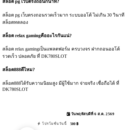
สล็อต pg เว็บตรงถอนกี่นาที?
สล็อต pg เว็บตรงถอนรวดเร็วมาก ระบบออโต้ ไม่เกิน 30 วินาที
สล็อตทดลอง
สล็อต relax gamingคืออะไรกันแน่?
สล็อต relax gamingเป็นแพลตฟอร์ม ครบวงจร ฝากถอนออโต้
รวดเร็ว ปลอดภัย ที่ DK780SLOT
สล็อต888ดีไหม?
สล็อต888ได้รับความนิยมสูง มีผู้ใช้มาก จ่ายจริง เชื่อถือได้ ที่
DK780SLOT
วันพฤหัสบดีที่ 6 ส.ค. 2569
500 ฿
โปรโมชั่นวันนี้