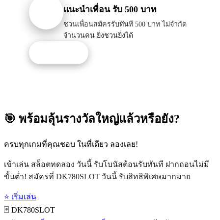
แนะนำเพื่อน รับ 500 บาท
ชวนเพื่อนสมัครรับทันที 500 บาท ไม่จำกัด
จำนวนคน ยิ่งชวนยิ่งได้
รับโปรนี้
🎯 พร้อมลุ้นรางวัลใหญ่แล้วหรือยัง?
ครบทุกเกมที่คุณชอบ ในที่เดียว ลองเลย!
เข้าเล่น สล็อตทดลอง วันนี้ รับโบนัสต้อนรับทันที ฝากถอนไม่มี
ขั้นต่ำ! สมัครที่ DK780SLOT วันนี้ รับสิทธิพิเศษมากมาย
⭐ เริ่มเล่น
🃏 DK780SLOT