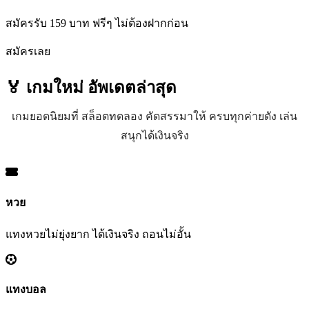
สมัครรับ 159 บาท ฟรีๆ ไม่ต้องฝากก่อน
สมัครเลย
🏅 เกมใหม่
อัพเดตล่าสุด
เกมยอดนิยมที่ สล็อตทดลอง คัดสรรมาให้ ครบทุกค่ายดัง เล่น
สนุกได้เงินจริง
หวย
แทงหวยไม่ยุ่งยาก ได้เงินจริง ถอนไม่อั้น
แทงบอล