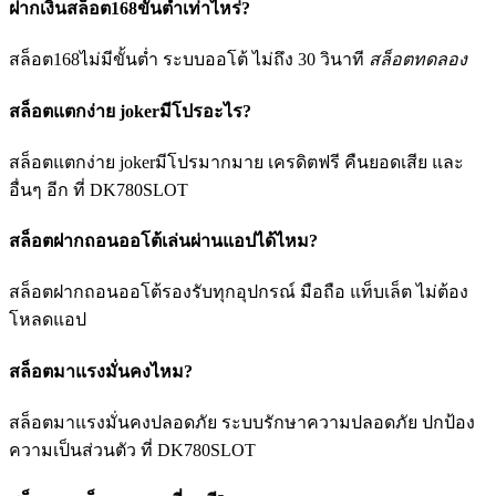
ฝากเงินสล็อต168ขั้นต่ำเท่าไหร่?
สล็อต168ไม่มีขั้นต่ำ ระบบออโต้ ไม่ถึง 30 วินาที
สล็อตทดลอง
สล็อตแตกง่าย jokerมีโปรอะไร?
สล็อตแตกง่าย jokerมีโปรมากมาย เครดิตฟรี คืนยอดเสีย และ
อื่นๆ อีก ที่ DK780SLOT
สล็อตฝากถอนออโต้เล่นผ่านแอปได้ไหม?
สล็อตฝากถอนออโต้รองรับทุกอุปกรณ์ มือถือ แท็บเล็ต ไม่ต้อง
โหลดแอป
สล็อตมาแรงมั่นคงไหม?
สล็อตมาแรงมั่นคงปลอดภัย ระบบรักษาความปลอดภัย ปกป้อง
ความเป็นส่วนตัว ที่ DK780SLOT