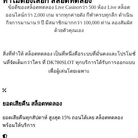
ทำไมต้องเลือก
สล็อตทดลอง
ข้อดีของสล็อตทดลอง Live Casinoกว่า 500 ห้อง Live สล็อต
ออนไลน์กว่า 2,000 เกม จากทุกค่ายดัง กีฬาครบทุกลีก ดำเนิน
กิจการมานาน 9 ปี มีสมาชิกมากกว่า 100,000 ท่าน ลองสัมผัส
ด้วยตัวคุณเอง
สิ่งที่ทำให้ สล็อตทดลอง เป็นที่หนึ่งคือระบบที่มั่นคงและโปรโมชั่
นที่จัดเต็มกว่าใคร ที่ DK780SLOT ทุกบริการได้รับการออกแบบ
เพื่อผู้เล่นโดยเฉพาะ
ยอดเสียคืน สล็อตทดลอง
ยอดเสียคืนทุกสัปดาห์ สูงสุด 15% ถอนได้เลย สล็อตทดลอง
พร้อมให้บริการ