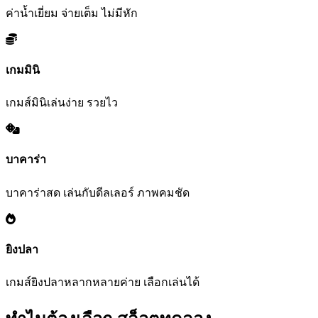
ค่าน้ำเยี่ยม จ่ายเต็ม ไม่มีหัก
เกมมินิ
เกมส์มินิเล่นง่าย รวยไว
บาคาร่า
บาคาร่าสด เล่นกับดีลเลอร์ ภาพคมชัด
ยิงปลา
เกมส์ยิงปลาหลากหลายค่าย เลือกเล่นได้