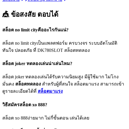
🎪 ข้อสงสัย
ตอบได้
สล็อต no limit cityคืออะไรกันแน่?
สล็อต no limit cityเป็นแพลตฟอร์ม ครบวงจร ระบบอัตโนมัติ
ทันใจ ปลอดภัย ที่ DK780SLOT สล็อตทดลอง
สล็อต joker ทดลองเล่นน่าเล่นไหม?
สล็อต joker ทดลองเล่นได้รับความนิยมสูง มีผู้ใช้มาก ไม่โกง
มั่นคง
สล็อตทดลอง
สำหรับผู้ที่สนใจ สล็อตมาแรง สามารถเข้า
ดูรายละเอียดได้ที่
สล็อตมาแรง
วิธีสมัครสล็อต xo 888?
สล็อต xo 888ง่ายมาก ไม่กี่ขั้นตอน เล่นได้เลย