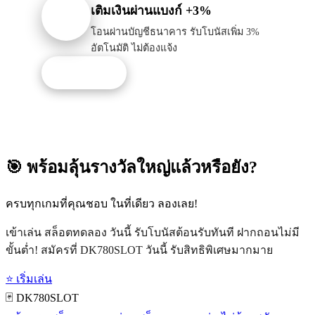
เติมเงินผ่านแบงก์ +3%
โอนผ่านบัญชีธนาคาร รับโบนัสเพิ่ม 3%
อัตโนมัติ ไม่ต้องแจ้ง
รับโปรนี้
🎯 พร้อมลุ้นรางวัลใหญ่แล้วหรือยัง?
ครบทุกเกมที่คุณชอบ ในที่เดียว ลองเลย!
เข้าเล่น สล็อตทดลอง วันนี้ รับโบนัสต้อนรับทันที ฝากถอนไม่มี
ขั้นต่ำ! สมัครที่ DK780SLOT วันนี้ รับสิทธิพิเศษมากมาย
⭐ เริ่มเล่น
🃏 DK780SLOT