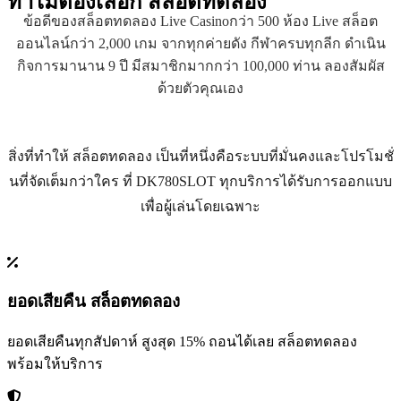
ทำไมต้องเลือก
สล็อตทดลอง
ข้อดีของสล็อตทดลอง Live Casinoกว่า 500 ห้อง Live สล็อต
ออนไลน์กว่า 2,000 เกม จากทุกค่ายดัง กีฬาครบทุกลีก ดำเนิน
กิจการมานาน 9 ปี มีสมาชิกมากกว่า 100,000 ท่าน ลองสัมผัส
ด้วยตัวคุณเอง
สิ่งที่ทำให้ สล็อตทดลอง เป็นที่หนึ่งคือระบบที่มั่นคงและโปรโมชั่
นที่จัดเต็มกว่าใคร ที่ DK780SLOT ทุกบริการได้รับการออกแบบ
เพื่อผู้เล่นโดยเฉพาะ
ยอดเสียคืน สล็อตทดลอง
ยอดเสียคืนทุกสัปดาห์ สูงสุด 15% ถอนได้เลย สล็อตทดลอง
พร้อมให้บริการ