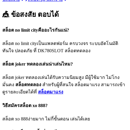
🎪 ข้อสงสัย
ตอบได้
สล็อต no limit cityคืออะไรกันแน่?
สล็อต no limit cityเป็นแพลตฟอร์ม ครบวงจร ระบบอัตโนมัติ
ทันใจ ปลอดภัย ที่ DK780SLOT สล็อตทดลอง
สล็อต joker ทดลองเล่นน่าเล่นไหม?
สล็อต joker ทดลองเล่นได้รับความนิยมสูง มีผู้ใช้มาก ไม่โกง
มั่นคง
สล็อตทดลอง
สำหรับผู้ที่สนใจ สล็อตมาแรง สามารถเข้า
ดูรายละเอียดได้ที่
สล็อตมาแรง
วิธีสมัครสล็อต xo 888?
สล็อต xo 888ง่ายมาก ไม่กี่ขั้นตอน เล่นได้เลย