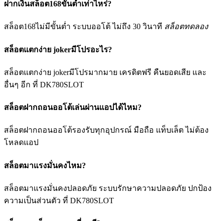
ฝากเงินสล็อต168ขั้นต่ำเท่าไหร่?
สล็อต168ไม่มีขั้นต่ำ ระบบออโต้ ไม่ถึง 30 วินาที
สล็อตทดลอง
สล็อตแตกง่าย jokerมีโปรอะไร?
สล็อตแตกง่าย jokerมีโปรมากมาย เครดิตฟรี คืนยอดเสีย และ
อื่นๆ อีก ที่ DK780SLOT
สล็อตฝากถอนออโต้เล่นผ่านแอปได้ไหม?
สล็อตฝากถอนออโต้รองรับทุกอุปกรณ์ มือถือ แท็บเล็ต ไม่ต้อง
โหลดแอป
สล็อตมาแรงมั่นคงไหม?
สล็อตมาแรงมั่นคงปลอดภัย ระบบรักษาความปลอดภัย ปกป้อง
ความเป็นส่วนตัว ที่ DK780SLOT