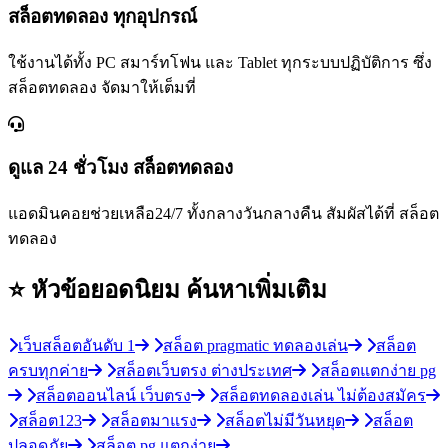
สล็อตทดลอง ทุกอุปกรณ์
ใช้งานได้ทั้ง PC สมาร์ทโฟน และ Tablet ทุกระบบปฏิบัติการ ซึ่ง
สล็อตทดลอง จัดมาให้เต็มที่
ดูแล 24 ชั่วโมง สล็อตทดลอง
แอดมินคอยช่วยเหลือ24/7 ทั้งกลางวันกลางคืน สัมผัสได้ที่ สล็อต
ทดลอง
⭐ หัวข้อยอดนิยม
ค้นหาเพิ่มเติม
เว็บสล็อตอันดับ 1
สล็อต pragmatic ทดลองเล่น
สล็อต
ครบทุกค่าย
สล็อตเว็บตรง ต่างประเทศ
สล็อตแตกง่าย pg
สล็อตออนไลน์ เว็บตรง
สล็อตทดลองเล่น ไม่ต้องสมัคร
สล็อต123
สล็อตมาแรง
สล็อตไม่มีวันหยุด
สล็อต
ปลอดภัย
สล็อต pg แตกง่าย