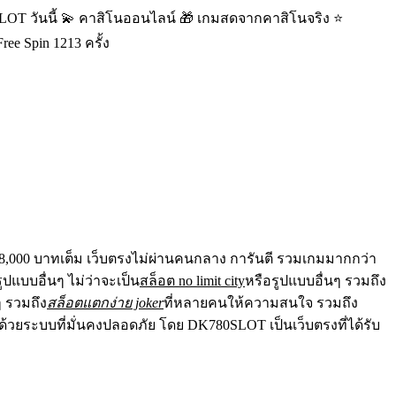
LOT วันนี้ 💫 คาสิโนออนไลน์ 🎁 เกมสดจากคาสิโนจริง ⭐
e Spin 1213 ครั้ง
 8,000 บาทเต็ม เว็บตรงไม่ผ่านคนกลาง การันตี รวมเกมมากกว่า
ูปแบบอื่นๆ ไม่ว่าจะเป็น
สล็อต no limit city
หรือรูปแบบอื่นๆ รวมถึง
ๆ รวมถึง
สล็อตแตกง่าย joker
ที่หลายคนให้ความสนใจ รวมถึง
ด้วยระบบที่มั่นคงปลอดภัย โดย DK780SLOT เป็นเว็บตรงที่ได้รับ