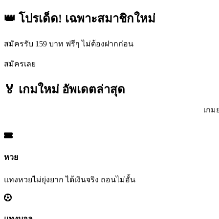
👑 โปรเด็ด! เฉพาะสมาชิกใหม่
สมัครรับ 159 บาท ฟรีๆ ไม่ต้องฝากก่อน
สมัครเลย
🏅 เกมใหม่
อัพเดตล่าสุด
เกมย
หวย
แทงหวยไม่ยุ่งยาก ได้เงินจริง ถอนไม่อั้น
แทงบอล