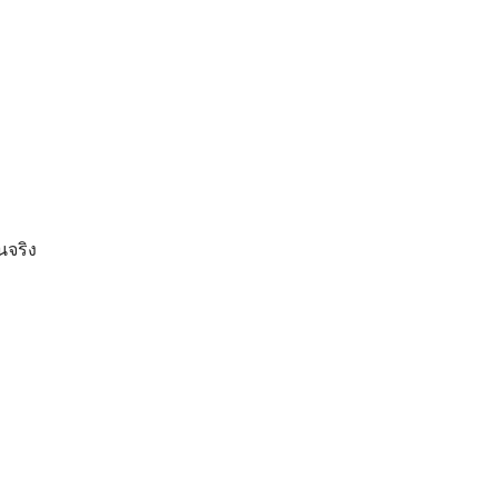
นจริง