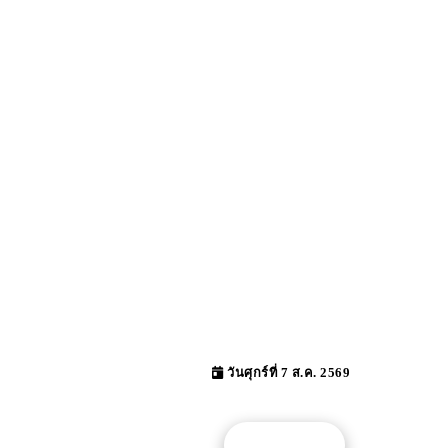
วันศุกร์ที่ 7 ส.ค. 2569
รับโปรนี้