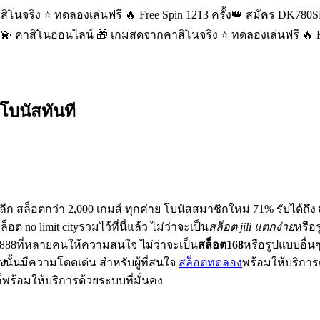
นจริง ⭐ ทดลองเล่นฟรี 🔥 Free Spin 1213 ครั้ง
👑 สมัคร DK780S
 💫 คาสิโนออนไลน์ 🎁 เกมสดจากคาสิโนจริง ⭐ ทดลองเล่นฟรี 🔥 Fre
บโบนัสทันที
สล็อตกว่า 2,000 เกมส์ ทุกค่าย โบนัสสมาชิกใหม่ 71% รับได้ถึง
 no limit cityรวมไว้ที่นี่แล้ว ไม่ว่าจะเป็น
สล็อต jili แตกง่าย
หรือร
888ที่หลายคนให้ความสนใจ ไม่ว่าจะเป็น
สล็อต168
หรือรูปแบบอื่น
ง
นั้นมีความโดดเด่น สำหรับผู้ที่สนใจ
สล็อตทดลอง
พร้อมให้บริการ
็พร้อมให้บริการด้วยระบบที่มั่นคง