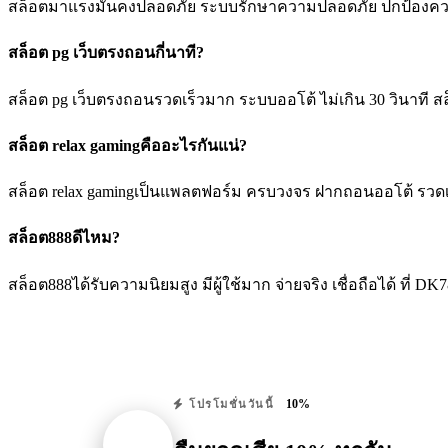
สล็อตมาแรงมั่นคงปลอดภัย ระบบรักษาความปลอดภัย ปกป้องควา
สล็อต pg เว็บตรงถอนกี่นาที?
สล็อต pg เว็บตรงถอนรวดเร็วมาก ระบบออโต้ ไม่เกิน 30 วินาที 
สล็อต relax gamingคืออะไรกันแน่?
สล็อต relax gamingเป็นแพลตฟอร์ม ครบวงจร ฝากถอนออโต้ รวดเ
สล็อต888ดีไหม?
สล็อต888ได้รับความนิยมสูง มีผู้ใช้มาก จ่ายจริง เชื่อถือได้ ที่ 
10%
โปรโมชั่นวันนี้