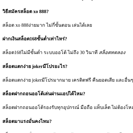
วิธีสมัครสล็อต xo 888?
สล็อต xo 888ง่ายมาก ไม่กี่ขั้นตอน เล่นได้เลย
ฝากเงินสล็อต168ขั้นต่ำเท่าไหร่?
สล็อต168ไม่มีขั้นต่ำ ระบบออโต้ ไม่ถึง 30 วินาที
สล็อตทดลอง
สล็อตแตกง่าย jokerมีโปรอะไร?
สล็อตแตกง่าย jokerมีโปรมากมาย เครดิตฟรี คืนยอดเสีย และอื่นๆ
สล็อตฝากถอนออโต้เล่นผ่านแอปได้ไหม?
สล็อตฝากถอนออโต้รองรับทุกอุปกรณ์ มือถือ แท็บเล็ต ไม่ต้องโ
สล็อตมาแรงมั่นคงไหม?