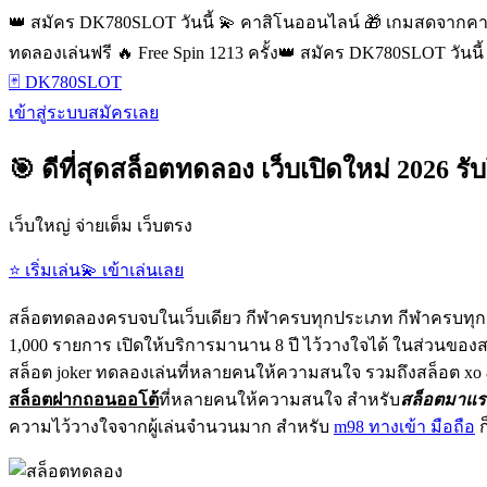
👑 สมัคร DK780SLOT วันนี้ 💫 คาสิโนออนไลน์ 🎁 เกมสดจากคาสิโ
ทดลองเล่นฟรี 🔥 Free Spin 1213 ครั้ง
👑 สมัคร DK780SLOT วันนี้
🃏 DK780SLOT
เข้าสู่ระบบ
สมัครเลย
🎯 ดีที่สุดสล็อตทดลอง เว็บเปิดใหม่ 2026 รั
เว็บใหญ่ จ่ายเต็ม เว็บตรง
⭐ เริ่มเล่น
💫 เข้าเล่นเลย
สล็อตทดลองครบจบในเว็บเดียว กีฬาครบทุกประเภท กีฬาครบทุกลีก 
1,000 รายการ เปิดให้บริการมานาน 8 ปี ไว้วางใจได้ ในส่วนของสล็อต
สล็อต joker ทดลองเล่นที่หลายคนให้ความสนใจ รวมถึงสล็อต xo 
สล็อตฝากถอนออโต้
ที่หลายคนให้ความสนใจ สำหรับ
สล็อตมาแร
ความไว้วางใจจากผู้เล่นจำนวนมาก สำหรับ
m98 ทางเข้า มือถือ
ก