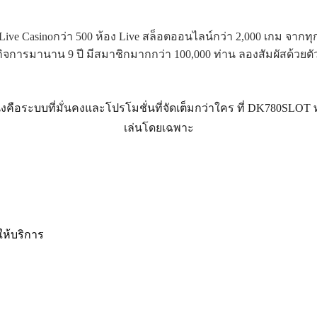
ve Casinoกว่า 500 ห้อง Live สล็อตออนไลน์กว่า 2,000 เกม จากทุ
ิจการมานาน 9 ปี มีสมาชิกมากกว่า 100,000 ท่าน ลองสัมผัสด้วยต
หนึ่งคือระบบที่มั่นคงและโปรโมชั่นที่จัดเต็มกว่าใคร ที่ DK780SLOT 
เล่นโดยเฉพาะ
ให้บริการ