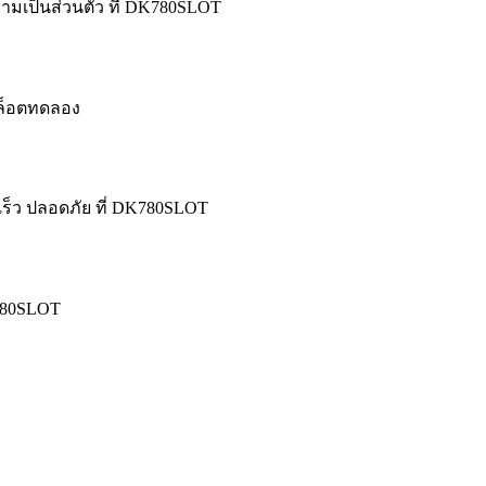
มเป็นส่วนตัว ที่ DK780SLOT
สล็อตทดลอง
ร็ว ปลอดภัย ที่ DK780SLOT
DK780SLOT