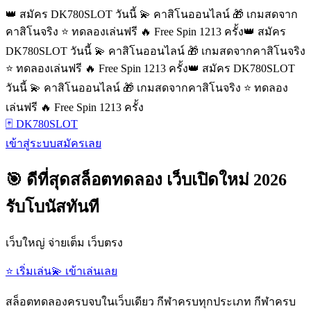
👑 สมัคร DK780SLOT วันนี้ 💫 คาสิโนออนไลน์ 🎁 เกมสดจาก
คาสิโนจริง ⭐ ทดลองเล่นฟรี 🔥 Free Spin 1213 ครั้ง
👑 สมัคร
DK780SLOT วันนี้ 💫 คาสิโนออนไลน์ 🎁 เกมสดจากคาสิโนจริง
⭐ ทดลองเล่นฟรี 🔥 Free Spin 1213 ครั้ง
👑 สมัคร DK780SLOT
วันนี้ 💫 คาสิโนออนไลน์ 🎁 เกมสดจากคาสิโนจริง ⭐ ทดลอง
เล่นฟรี 🔥 Free Spin 1213 ครั้ง
🃏 DK780SLOT
เข้าสู่ระบบ
สมัครเลย
🎯 ดีที่สุดสล็อตทดลอง เว็บเปิดใหม่ 2026
รับโบนัสทันที
เว็บใหญ่ จ่ายเต็ม เว็บตรง
⭐ เริ่มเล่น
💫 เข้าเล่นเลย
สล็อตทดลองครบจบในเว็บเดียว กีฬาครบทุกประเภท กีฬาครบ