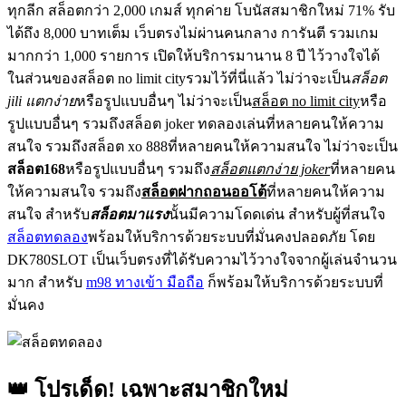
ทุกลีก สล็อตกว่า 2,000 เกมส์ ทุกค่าย โบนัสสมาชิกใหม่ 71% รับ
ได้ถึง 8,000 บาทเต็ม เว็บตรงไม่ผ่านคนกลาง การันตี รวมเกม
มากกว่า 1,000 รายการ เปิดให้บริการมานาน 8 ปี ไว้วางใจได้
ในส่วนของสล็อต no limit cityรวมไว้ที่นี่แล้ว ไม่ว่าจะเป็น
สล็อต
jili แตกง่าย
หรือรูปแบบอื่นๆ ไม่ว่าจะเป็น
สล็อต no limit city
หรือ
รูปแบบอื่นๆ รวมถึงสล็อต joker ทดลองเล่นที่หลายคนให้ความ
สนใจ รวมถึงสล็อต xo 888ที่หลายคนให้ความสนใจ ไม่ว่าจะเป็น
สล็อต168
หรือรูปแบบอื่นๆ รวมถึง
สล็อตแตกง่าย joker
ที่หลายคน
ให้ความสนใจ รวมถึง
สล็อตฝากถอนออโต้
ที่หลายคนให้ความ
สนใจ สำหรับ
สล็อตมาแรง
นั้นมีความโดดเด่น สำหรับผู้ที่สนใจ
สล็อตทดลอง
พร้อมให้บริการด้วยระบบที่มั่นคงปลอดภัย โดย
DK780SLOT เป็นเว็บตรงที่ได้รับความไว้วางใจจากผู้เล่นจำนวน
มาก สำหรับ
m98 ทางเข้า มือถือ
ก็พร้อมให้บริการด้วยระบบที่
มั่นคง
👑 โปรเด็ด! เฉพาะสมาชิกใหม่