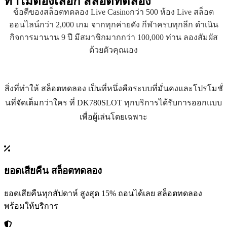
ทำไมต้องเลือก
สล็อตทดลอง
ข้อดีของสล็อตทดลอง Live Casinoกว่า 500 ห้อง Live สล็อต
ออนไลน์กว่า 2,000 เกม จากทุกค่ายดัง กีฬาครบทุกลีก ดำเนิน
กิจการมานาน 9 ปี มีสมาชิกมากกว่า 100,000 ท่าน ลองสัมผัส
ด้วยตัวคุณเอง
สิ่งที่ทำให้ สล็อตทดลอง เป็นที่หนึ่งคือระบบที่มั่นคงและโปรโมชั่
นที่จัดเต็มกว่าใคร ที่ DK780SLOT ทุกบริการได้รับการออกแบบ
เพื่อผู้เล่นโดยเฉพาะ
ยอดเสียคืน สล็อตทดลอง
ยอดเสียคืนทุกสัปดาห์ สูงสุด 15% ถอนได้เลย สล็อตทดลอง
พร้อมให้บริการ