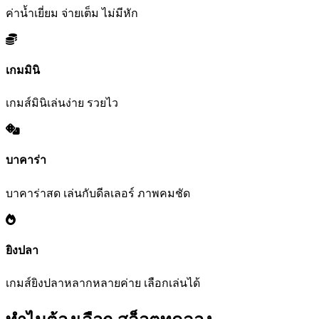
ค่าน้ำเยี่ยม จ่ายเต็ม ไม่มีหัก
เกมมินิ
เกมส์มินิเล่นง่าย รวยไว
บาคาร่า
บาคาร่าสด เล่นกับดีลเลอร์ ภาพคมชัด
ยิงปลา
เกมส์ยิงปลาหลากหลายค่าย เลือกเล่นได้