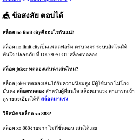
🎪 ข้อสงสัย
ตอบได้
สล็อต no limit cityคืออะไรกันแน่?
สล็อต no limit cityเป็นแพลตฟอร์ม ครบวงจร ระบบอัตโนมัติ
ทันใจ ปลอดภัย ที่ DK780SLOT สล็อตทดลอง
สล็อต joker ทดลองเล่นน่าเล่นไหม?
สล็อต joker ทดลองเล่นได้รับความนิยมสูง มีผู้ใช้มาก ไม่โกง
มั่นคง
สล็อตทดลอง
สำหรับผู้ที่สนใจ สล็อตมาแรง สามารถเข้า
ดูรายละเอียดได้ที่
สล็อตมาแรง
วิธีสมัครสล็อต xo 888?
สล็อต xo 888ง่ายมาก ไม่กี่ขั้นตอน เล่นได้เลย