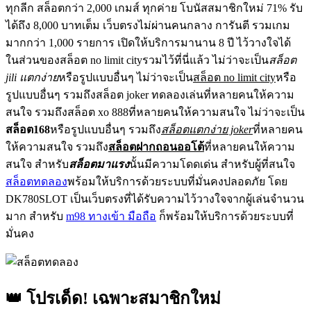
ทุกลีก สล็อตกว่า 2,000 เกมส์ ทุกค่าย โบนัสสมาชิกใหม่ 71% รับ
ได้ถึง 8,000 บาทเต็ม เว็บตรงไม่ผ่านคนกลาง การันตี รวมเกม
มากกว่า 1,000 รายการ เปิดให้บริการมานาน 8 ปี ไว้วางใจได้
ในส่วนของสล็อต no limit cityรวมไว้ที่นี่แล้ว ไม่ว่าจะเป็น
สล็อต
jili แตกง่าย
หรือรูปแบบอื่นๆ ไม่ว่าจะเป็น
สล็อต no limit city
หรือ
รูปแบบอื่นๆ รวมถึงสล็อต joker ทดลองเล่นที่หลายคนให้ความ
สนใจ รวมถึงสล็อต xo 888ที่หลายคนให้ความสนใจ ไม่ว่าจะเป็น
สล็อต168
หรือรูปแบบอื่นๆ รวมถึง
สล็อตแตกง่าย joker
ที่หลายคน
ให้ความสนใจ รวมถึง
สล็อตฝากถอนออโต้
ที่หลายคนให้ความ
สนใจ สำหรับ
สล็อตมาแรง
นั้นมีความโดดเด่น สำหรับผู้ที่สนใจ
สล็อตทดลอง
พร้อมให้บริการด้วยระบบที่มั่นคงปลอดภัย โดย
DK780SLOT เป็นเว็บตรงที่ได้รับความไว้วางใจจากผู้เล่นจำนวน
มาก สำหรับ
m98 ทางเข้า มือถือ
ก็พร้อมให้บริการด้วยระบบที่
มั่นคง
👑 โปรเด็ด! เฉพาะสมาชิกใหม่