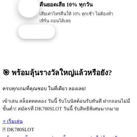
คืนยอดเสีย 10% ทุกวัน
เสียเท่าไหร่คืนให้ 10% ทุกเช้า ไม่ต้องทำ
เทิร์น ถอนได้เลย
รับโปรนี้
🎯 พร้อมลุ้นรางวัลใหญ่แล้วหรือยัง?
ครบทุกเกมที่คุณชอบ ในที่เดียว ลองเลย!
เข้าเล่น สล็อตทดลอง วันนี้ รับโบนัสต้อนรับทันที ฝากถอนไม่มี
ขั้นต่ำ! สมัครที่ DK780SLOT วันนี้ รับสิทธิพิเศษมากมาย
⭐ เริ่มเล่น
🃏 DK780SLOT