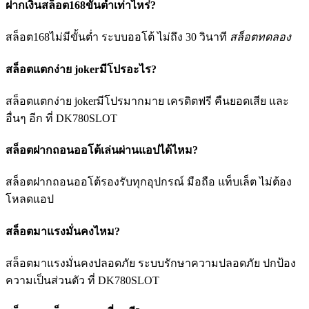
ฝากเงินสล็อต168ขั้นต่ำเท่าไหร่?
สล็อต168ไม่มีขั้นต่ำ ระบบออโต้ ไม่ถึง 30 วินาที
สล็อตทดลอง
สล็อตแตกง่าย jokerมีโปรอะไร?
สล็อตแตกง่าย jokerมีโปรมากมาย เครดิตฟรี คืนยอดเสีย และ
อื่นๆ อีก ที่ DK780SLOT
สล็อตฝากถอนออโต้เล่นผ่านแอปได้ไหม?
สล็อตฝากถอนออโต้รองรับทุกอุปกรณ์ มือถือ แท็บเล็ต ไม่ต้อง
โหลดแอป
สล็อตมาแรงมั่นคงไหม?
สล็อตมาแรงมั่นคงปลอดภัย ระบบรักษาความปลอดภัย ปกป้อง
ความเป็นส่วนตัว ที่ DK780SLOT