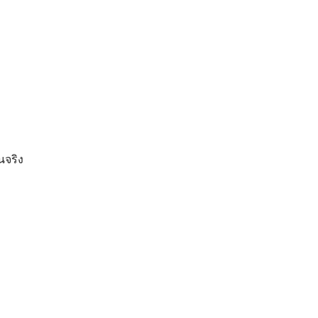
นจริง