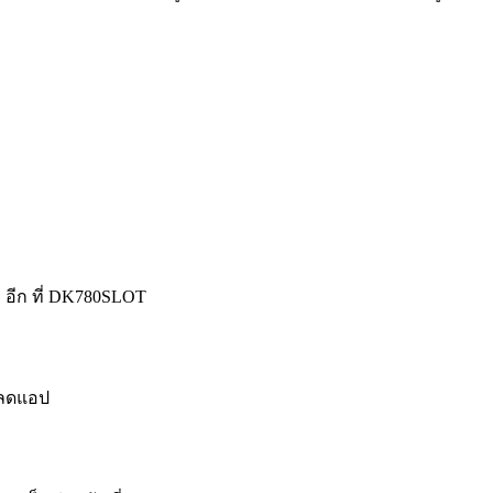
 อีก ที่ DK780SLOT
หลดแอป