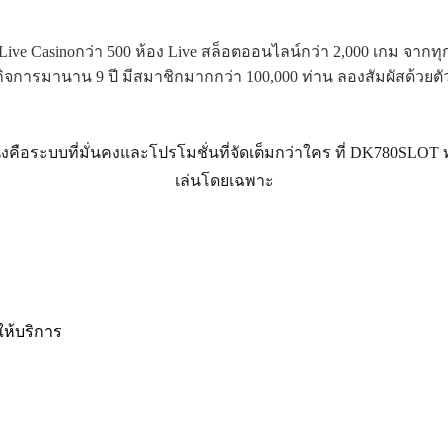
ve Casinoกว่า 500 ห้อง Live สล็อตออนไลน์กว่า 2,000 เกม จากทุ
ิจการมานาน 9 ปี มีสมาชิกมากกว่า 100,000 ท่าน ลองสัมผัสด้วยต
หนึ่งคือระบบที่มั่นคงและโปรโมชั่นที่จัดเต็มกว่าใคร ที่ DK780SLOT 
เล่นโดยเฉพาะ
ให้บริการ