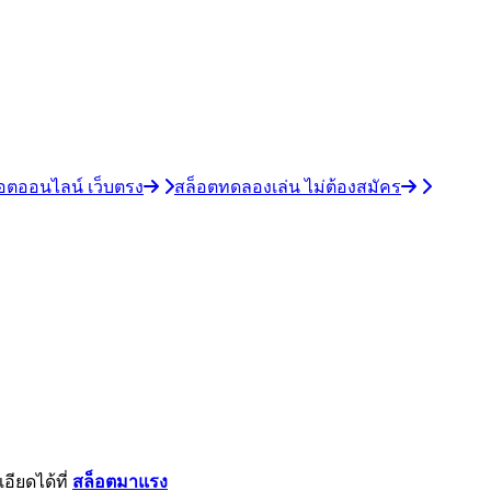
อตออนไลน์ เว็บตรง
สล็อตทดลองเล่น ไม่ต้องสมัคร
ียดได้ที่
สล็อตมาแรง