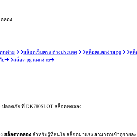
ตทดลอง
ุกค่าย
สล็อตเว็บตรง ต่างประเทศ
สล็อตแตกง่าย pg
สล็
ัย
สล็อต pg แตกง่าย
นใจ ปลอดภัย ที่ DK780SLOT สล็อตทดลอง
คง
สล็อตทดลอง
สำหรับผู้ที่สนใจ สล็อตมาแรง สามารถเข้าดูรายละเอ