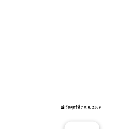
วันศุกร์ที่ 7 ส.ค. 2569
รับโปรนี้