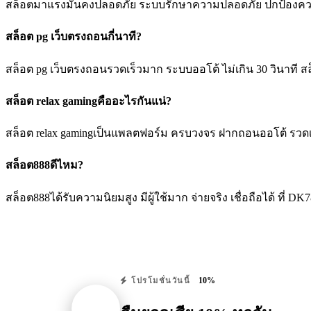
สล็อตมาแรงมั่นคงปลอดภัย ระบบรักษาความปลอดภัย ปกป้องควา
สล็อต pg เว็บตรงถอนกี่นาที?
สล็อต pg เว็บตรงถอนรวดเร็วมาก ระบบออโต้ ไม่เกิน 30 วินาที 
สล็อต relax gamingคืออะไรกันแน่?
สล็อต relax gamingเป็นแพลตฟอร์ม ครบวงจร ฝากถอนออโต้ รวดเ
สล็อต888ดีไหม?
สล็อต888ได้รับความนิยมสูง มีผู้ใช้มาก จ่ายจริง เชื่อถือได้ ที่ 
10%
โปรโมชั่นวันนี้