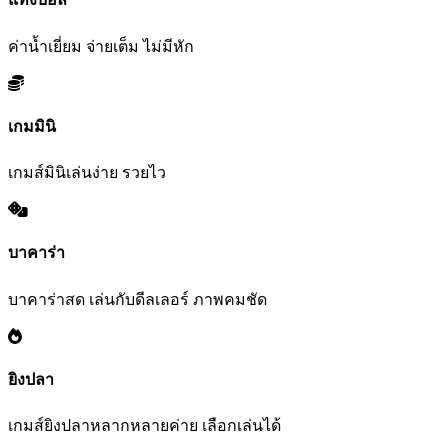
ค่าน้ำเยี่ยม จ่ายเต็ม ไม่มีหัก
เกมมินิ
เกมส์มินิเล่นง่าย รวยไว
บาคาร่า
บาคาร่าสด เล่นกับดีลเลอร์ ภาพคมชัด
ยิงปลา
เกมส์ยิงปลาหลากหลายค่าย เลือกเล่นได้