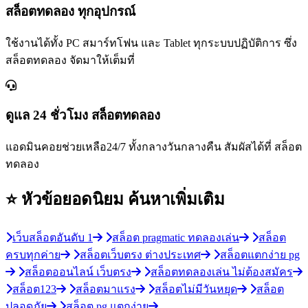
สล็อตทดลอง ทุกอุปกรณ์
ใช้งานได้ทั้ง PC สมาร์ทโฟน และ Tablet ทุกระบบปฏิบัติการ ซึ่ง
สล็อตทดลอง จัดมาให้เต็มที่
ดูแล 24 ชั่วโมง สล็อตทดลอง
แอดมินคอยช่วยเหลือ24/7 ทั้งกลางวันกลางคืน สัมผัสได้ที่ สล็อต
ทดลอง
⭐ หัวข้อยอดนิยม
ค้นหาเพิ่มเติม
เว็บสล็อตอันดับ 1
สล็อต pragmatic ทดลองเล่น
สล็อต
ครบทุกค่าย
สล็อตเว็บตรง ต่างประเทศ
สล็อตแตกง่าย pg
สล็อตออนไลน์ เว็บตรง
สล็อตทดลองเล่น ไม่ต้องสมัคร
สล็อต123
สล็อตมาแรง
สล็อตไม่มีวันหยุด
สล็อต
ปลอดภัย
สล็อต pg แตกง่าย