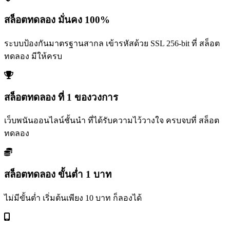
สล็อตทดลอง มั่นคง 100%
ระบบป้องกันมาตรฐานสากล เข้ารหัสด้วย SSL 256-bit ที่ สล็อต
ทดลอง มีให้ครบ
สล็อตทดลอง ที่ 1 ของวงการ
เว็บพนันออนไลน์ชั้นนำ ที่ได้รับความไว้วางใจ ครบจบที่ สล็อต
ทดลอง
สล็อตทดลอง ขั้นต่ำ 1 บาท
ไม่มีขั้นต่ำ เริ่มต้นเพียง 10 บาท ก็ลองได้