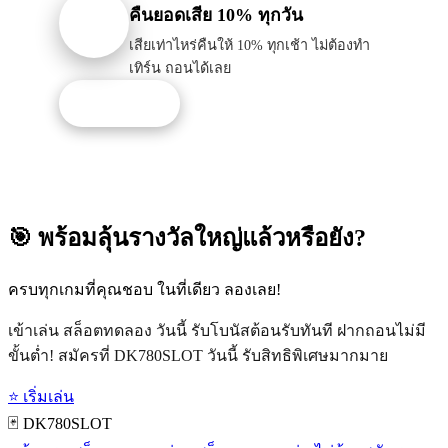
คืนยอดเสีย 10% ทุกวัน
เสียเท่าไหร่คืนให้ 10% ทุกเช้า ไม่ต้องทำ
เทิร์น ถอนได้เลย
รับโปรนี้
🎯 พร้อมลุ้นรางวัลใหญ่แล้วหรือยัง?
ครบทุกเกมที่คุณชอบ ในที่เดียว ลองเลย!
เข้าเล่น สล็อตทดลอง วันนี้ รับโบนัสต้อนรับทันที ฝากถอนไม่มี
ขั้นต่ำ! สมัครที่ DK780SLOT วันนี้ รับสิทธิพิเศษมากมาย
⭐ เริ่มเล่น
🃏 DK780SLOT