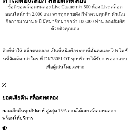
ทำไมต้องเลือก
สล็อตทดลอง
ข้อดีของสล็อตทดลอง Live Casinoกว่า 500 ห้อง Live สล็อต
ออนไลน์กว่า 2,000 เกม จากทุกค่ายดัง กีฬาครบทุกลีก ดำเนิน
กิจการมานาน 9 ปี มีสมาชิกมากกว่า 100,000 ท่าน ลองสัมผัส
ด้วยตัวคุณเอง
สิ่งที่ทำให้ สล็อตทดลอง เป็นที่หนึ่งคือระบบที่มั่นคงและโปรโมชั่
นที่จัดเต็มกว่าใคร ที่ DK780SLOT ทุกบริการได้รับการออกแบบ
เพื่อผู้เล่นโดยเฉพาะ
ยอดเสียคืน สล็อตทดลอง
ยอดเสียคืนทุกสัปดาห์ สูงสุด 15% ถอนได้เลย สล็อตทดลอง
พร้อมให้บริการ