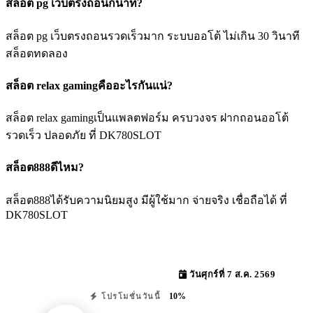
สล็อต pg เว็บตรงถอนกี่นาที?
สล็อต pg เว็บตรงถอนรวดเร็วมาก ระบบออโต้ ไม่เกิน 30 วินาที
สล็อตทดลอง
สล็อต relax gamingคืออะไรกันแน่?
สล็อต relax gamingเป็นแพลตฟอร์ม ครบวงจร ฝากถอนออโต้
รวดเร็ว ปลอดภัย ที่ DK780SLOT
สล็อต888ดีไหม?
สล็อต888ได้รับความนิยมสูง มีผู้ใช้มาก จ่ายจริง เชื่อถือได้ ที่
DK780SLOT
วันศุกร์ที่ 7 ส.ค. 2569
10%
โปรโมชั่นวันนี้