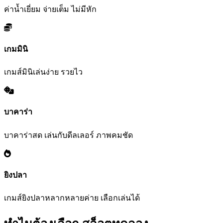
ค่าน้ำเยี่ยม จ่ายเต็ม ไม่มีหัก
เกมมินิ
เกมส์มินิเล่นง่าย รวยไว
บาคาร่า
บาคาร่าสด เล่นกับดีลเลอร์ ภาพคมชัด
ยิงปลา
เกมส์ยิงปลาหลากหลายค่าย เลือกเล่นได้