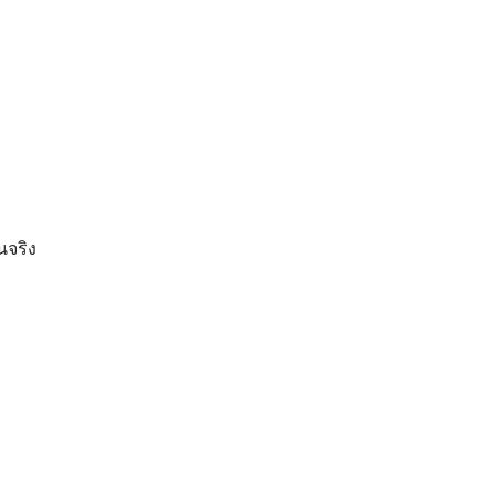
นจริง