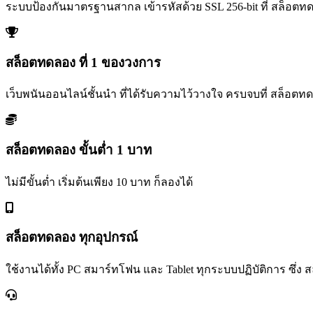
ระบบป้องกันมาตรฐานสากล เข้ารหัสด้วย SSL 256-bit ที่ สล็อตท
สล็อตทดลอง ที่ 1 ของวงการ
เว็บพนันออนไลน์ชั้นนำ ที่ได้รับความไว้วางใจ ครบจบที่ สล็อตท
สล็อตทดลอง ขั้นต่ำ 1 บาท
ไม่มีขั้นต่ำ เริ่มต้นเพียง 10 บาท ก็ลองได้
สล็อตทดลอง ทุกอุปกรณ์
ใช้งานได้ทั้ง PC สมาร์ทโฟน และ Tablet ทุกระบบปฏิบัติการ ซึ่ง ส