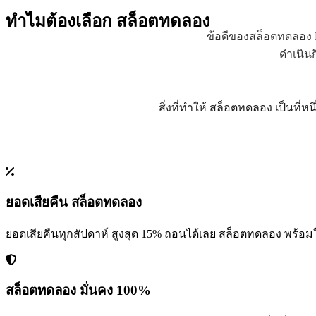
ทำไมต้องเลือก
สล็อตทดลอง
ข้อดีของสล็อตทดลอง Li
ดำเนินก
สิ่งที่ทำให้ สล็อตทดลอง เป็นที่
ยอดเสียคืน สล็อตทดลอง
ยอดเสียคืนทุกสัปดาห์ สูงสุด 15% ถอนได้เลย สล็อตทดลอง พร้อม
สล็อตทดลอง มั่นคง 100%