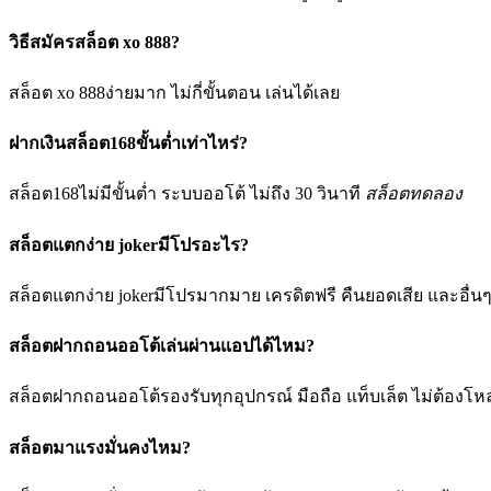
วิธีสมัครสล็อต xo 888?
สล็อต xo 888ง่ายมาก ไม่กี่ขั้นตอน เล่นได้เลย
ฝากเงินสล็อต168ขั้นต่ำเท่าไหร่?
สล็อต168ไม่มีขั้นต่ำ ระบบออโต้ ไม่ถึง 30 วินาที
สล็อตทดลอง
สล็อตแตกง่าย jokerมีโปรอะไร?
สล็อตแตกง่าย jokerมีโปรมากมาย เครดิตฟรี คืนยอดเสีย และอื่นๆ
สล็อตฝากถอนออโต้เล่นผ่านแอปได้ไหม?
สล็อตฝากถอนออโต้รองรับทุกอุปกรณ์ มือถือ แท็บเล็ต ไม่ต้องโ
สล็อตมาแรงมั่นคงไหม?