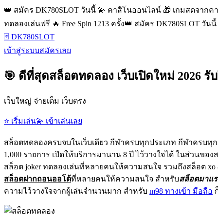
👑 สมัคร DK780SLOT วันนี้ 💫 คาสิโนออนไลน์ 🎁 เกมสดจากคาสิโ
ทดลองเล่นฟรี 🔥 Free Spin 1213 ครั้ง
👑 สมัคร DK780SLOT วันนี้
🃏 DK780SLOT
เข้าสู่ระบบ
สมัครเลย
🎯 ดีที่สุดสล็อตทดลอง เว็บเปิดใหม่ 2026 รั
เว็บใหญ่ จ่ายเต็ม เว็บตรง
⭐ เริ่มเล่น
💫 เข้าเล่นเลย
สล็อตทดลองครบจบในเว็บเดียว กีฬาครบทุกประเภท กีฬาครบทุกลีก 
1,000 รายการ เปิดให้บริการมานาน 8 ปี ไว้วางใจได้ ในส่วนของสล็อต
สล็อต joker ทดลองเล่นที่หลายคนให้ความสนใจ รวมถึงสล็อต xo 
สล็อตฝากถอนออโต้
ที่หลายคนให้ความสนใจ สำหรับ
สล็อตมาแร
ความไว้วางใจจากผู้เล่นจำนวนมาก สำหรับ
m98 ทางเข้า มือถือ
ก