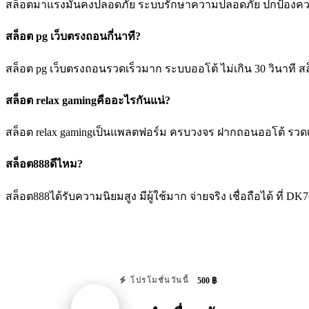
สล็อตมาแรงมั่นคงปลอดภัย ระบบรักษาความปลอดภัย ปกป้องควา
สล็อต pg เว็บตรงถอนกี่นาที?
สล็อต pg เว็บตรงถอนรวดเร็วมาก ระบบออโต้ ไม่เกิน 30 วินาที 
สล็อต relax gamingคืออะไรกันแน่?
สล็อต relax gamingเป็นแพลตฟอร์ม ครบวงจร ฝากถอนออโต้ รวดเ
สล็อต888ดีไหม?
สล็อต888ได้รับความนิยมสูง มีผู้ใช้มาก จ่ายจริง เชื่อถือได้ ที่ 
500 ฿
โปรโมชั่นวันนี้