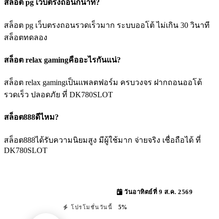
สล็อต pg เว็บตรงถอนกี่นาที?
สล็อต pg เว็บตรงถอนรวดเร็วมาก ระบบออโต้ ไม่เกิน 30 วินาที
สล็อตทดลอง
สล็อต relax gamingคืออะไรกันแน่?
สล็อต relax gamingเป็นแพลตฟอร์ม ครบวงจร ฝากถอนออโต้
รวดเร็ว ปลอดภัย ที่ DK780SLOT
สล็อต888ดีไหม?
สล็อต888ได้รับความนิยมสูง มีผู้ใช้มาก จ่ายจริง เชื่อถือได้ ที่
DK780SLOT
วันอาทิตย์ที่ 9 ส.ค. 2569
5%
โปรโมชั่นวันนี้