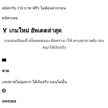
สมัครรับ 159 บาท ฟรีๆ ไม่ต้องฝากก่อน
สมัครเลย
🏅 เกมใหม่
อัพเดตล่าสุด
เกมยอดนิยมที่ สล็อตทดลอง คัดสรรมาให้ ครบทุกค่ายดัง เล่น
สนุกได้เงินจริง
หวย
แทงหวยไม่ยุ่งยาก ได้เงินจริง ถอนไม่อั้น
แทงบอล