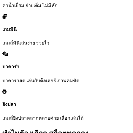
ค่าน้ำเยี่ยม จ่ายเต็ม ไม่มีหัก
เกมมินิ
เกมส์มินิเล่นง่าย รวยไว
บาคาร่า
บาคาร่าสด เล่นกับดีลเลอร์ ภาพคมชัด
ยิงปลา
เกมส์ยิงปลาหลากหลายค่าย เลือกเล่นได้