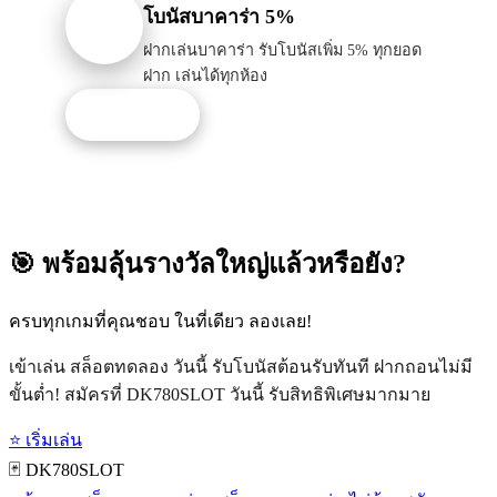
โบนัสบาคาร่า 5%
ฝากเล่นบาคาร่า รับโบนัสเพิ่ม 5% ทุกยอด
ฝาก เล่นได้ทุกห้อง
รับโปรนี้
🎯 พร้อมลุ้นรางวัลใหญ่แล้วหรือยัง?
ครบทุกเกมที่คุณชอบ ในที่เดียว ลองเลย!
เข้าเล่น สล็อตทดลอง วันนี้ รับโบนัสต้อนรับทันที ฝากถอนไม่มี
ขั้นต่ำ! สมัครที่ DK780SLOT วันนี้ รับสิทธิพิเศษมากมาย
⭐ เริ่มเล่น
🃏 DK780SLOT