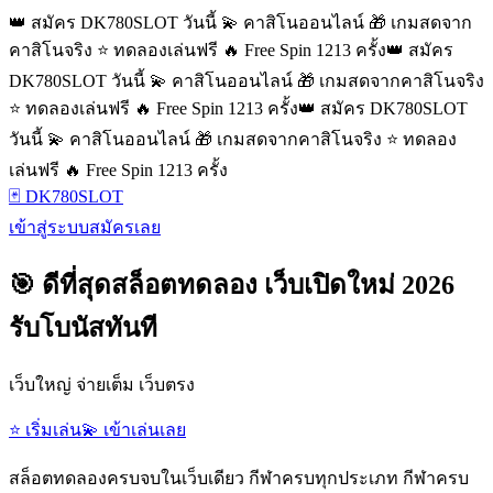
👑 สมัคร DK780SLOT วันนี้ 💫 คาสิโนออนไลน์ 🎁 เกมสดจาก
คาสิโนจริง ⭐ ทดลองเล่นฟรี 🔥 Free Spin 1213 ครั้ง
👑 สมัคร
DK780SLOT วันนี้ 💫 คาสิโนออนไลน์ 🎁 เกมสดจากคาสิโนจริง
⭐ ทดลองเล่นฟรี 🔥 Free Spin 1213 ครั้ง
👑 สมัคร DK780SLOT
วันนี้ 💫 คาสิโนออนไลน์ 🎁 เกมสดจากคาสิโนจริง ⭐ ทดลอง
เล่นฟรี 🔥 Free Spin 1213 ครั้ง
🃏 DK780SLOT
เข้าสู่ระบบ
สมัครเลย
🎯 ดีที่สุดสล็อตทดลอง เว็บเปิดใหม่ 2026
รับโบนัสทันที
เว็บใหญ่ จ่ายเต็ม เว็บตรง
⭐ เริ่มเล่น
💫 เข้าเล่นเลย
สล็อตทดลองครบจบในเว็บเดียว กีฬาครบทุกประเภท กีฬาครบ