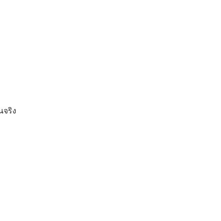
นจริง