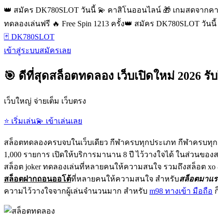
👑 สมัคร DK780SLOT วันนี้ 💫 คาสิโนออนไลน์ 🎁 เกมสดจากคาสิโ
ทดลองเล่นฟรี 🔥 Free Spin 1213 ครั้ง
👑 สมัคร DK780SLOT วันนี้
🃏 DK780SLOT
เข้าสู่ระบบ
สมัครเลย
🎯 ดีที่สุดสล็อตทดลอง เว็บเปิดใหม่ 2026 รั
เว็บใหญ่ จ่ายเต็ม เว็บตรง
⭐ เริ่มเล่น
💫 เข้าเล่นเลย
สล็อตทดลองครบจบในเว็บเดียว กีฬาครบทุกประเภท กีฬาครบทุกลีก 
1,000 รายการ เปิดให้บริการมานาน 8 ปี ไว้วางใจได้ ในส่วนของสล็อต
สล็อต joker ทดลองเล่นที่หลายคนให้ความสนใจ รวมถึงสล็อต xo 
สล็อตฝากถอนออโต้
ที่หลายคนให้ความสนใจ สำหรับ
สล็อตมาแร
ความไว้วางใจจากผู้เล่นจำนวนมาก สำหรับ
m98 ทางเข้า มือถือ
ก