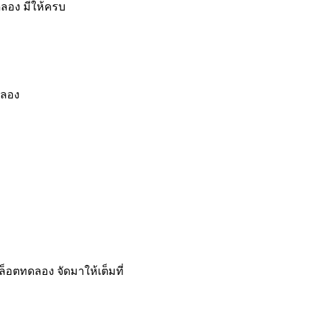
ดลอง มีให้ครบ
ดลอง
ล็อตทดลอง จัดมาให้เต็มที่