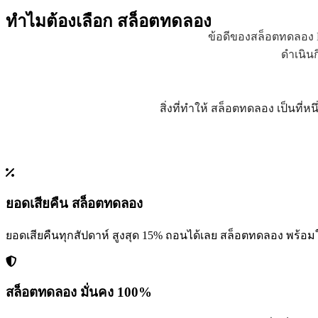
ทำไมต้องเลือก
สล็อตทดลอง
ข้อดีของสล็อตทดลอง Li
ดำเนินก
สิ่งที่ทำให้ สล็อตทดลอง เป็นที่
ยอดเสียคืน สล็อตทดลอง
ยอดเสียคืนทุกสัปดาห์ สูงสุด 15% ถอนได้เลย สล็อตทดลอง พร้อม
สล็อตทดลอง มั่นคง 100%