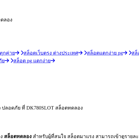
ตทดลอง
ุกค่าย
สล็อตเว็บตรง ต่างประเทศ
สล็อตแตกง่าย pg
สล็
ัย
สล็อต pg แตกง่าย
นใจ ปลอดภัย ที่ DK780SLOT สล็อตทดลอง
คง
สล็อตทดลอง
สำหรับผู้ที่สนใจ สล็อตมาแรง สามารถเข้าดูรายละเอ