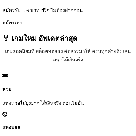
สมัครรับ 159 บาท ฟรีๆ ไม่ต้องฝากก่อน
สมัครเลย
🏅 เกมใหม่
อัพเดตล่าสุด
เกมยอดนิยมที่ สล็อตทดลอง คัดสรรมาให้ ครบทุกค่ายดัง เล่น
สนุกได้เงินจริง
หวย
แทงหวยไม่ยุ่งยาก ได้เงินจริง ถอนไม่อั้น
แทงบอล