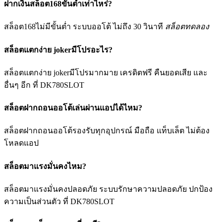
ฝากเงินสล็อต168ขั้นต่ำเท่าไหร่?
สล็อต168ไม่มีขั้นต่ำ ระบบออโต้ ไม่ถึง 30 วินาที
สล็อตทดลอง
สล็อตแตกง่าย jokerมีโปรอะไร?
สล็อตแตกง่าย jokerมีโปรมากมาย เครดิตฟรี คืนยอดเสีย และ
อื่นๆ อีก ที่ DK780SLOT
สล็อตฝากถอนออโต้เล่นผ่านแอปได้ไหม?
สล็อตฝากถอนออโต้รองรับทุกอุปกรณ์ มือถือ แท็บเล็ต ไม่ต้อง
โหลดแอป
สล็อตมาแรงมั่นคงไหม?
สล็อตมาแรงมั่นคงปลอดภัย ระบบรักษาความปลอดภัย ปกป้อง
ความเป็นส่วนตัว ที่ DK780SLOT