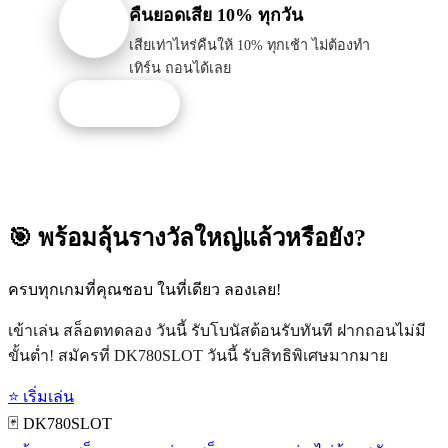
คืนยอดเสีย 10% ทุกวัน
เสียเท่าไหร่คืนให้ 10% ทุกเช้า ไม่ต้องทำ
เทิร์น ถอนได้เลย
รับโปรนี้
🎯 พร้อมลุ้นรางวัลใหญ่แล้วหรือยัง?
ครบทุกเกมที่คุณชอบ ในที่เดียว ลองเลย!
เข้าเล่น สล็อตทดลอง วันนี้ รับโบนัสต้อนรับทันที ฝากถอนไม่มี
ขั้นต่ำ! สมัครที่ DK780SLOT วันนี้ รับสิทธิพิเศษมากมาย
⭐ เริ่มเล่น
🃏 DK780SLOT