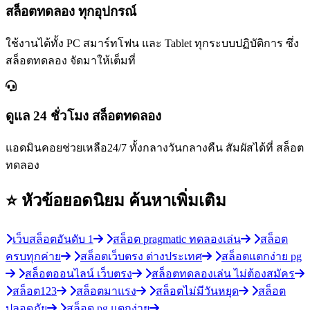
สล็อตทดลอง ทุกอุปกรณ์
ใช้งานได้ทั้ง PC สมาร์ทโฟน และ Tablet ทุกระบบปฏิบัติการ ซึ่ง
สล็อตทดลอง จัดมาให้เต็มที่
ดูแล 24 ชั่วโมง สล็อตทดลอง
แอดมินคอยช่วยเหลือ24/7 ทั้งกลางวันกลางคืน สัมผัสได้ที่ สล็อต
ทดลอง
⭐ หัวข้อยอดนิยม
ค้นหาเพิ่มเติม
เว็บสล็อตอันดับ 1
สล็อต pragmatic ทดลองเล่น
สล็อต
ครบทุกค่าย
สล็อตเว็บตรง ต่างประเทศ
สล็อตแตกง่าย pg
สล็อตออนไลน์ เว็บตรง
สล็อตทดลองเล่น ไม่ต้องสมัคร
สล็อต123
สล็อตมาแรง
สล็อตไม่มีวันหยุด
สล็อต
ปลอดภัย
สล็อต pg แตกง่าย