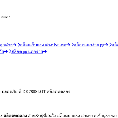
ตทดลอง
ุกค่าย
สล็อตเว็บตรง ต่างประเทศ
สล็อตแตกง่าย pg
สล็
ัย
สล็อต pg แตกง่าย
นใจ ปลอดภัย ที่ DK780SLOT สล็อตทดลอง
คง
สล็อตทดลอง
สำหรับผู้ที่สนใจ สล็อตมาแรง สามารถเข้าดูรายละเอ