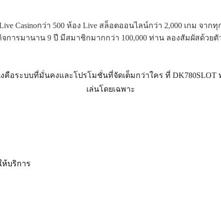
ve Casinoกว่า 500 ห้อง Live สล็อตออนไลน์กว่า 2,000 เกม จากทุ
ิจการมานาน 9 ปี มีสมาชิกมากกว่า 100,000 ท่าน ลองสัมผัสด้วยต
หนึ่งคือระบบที่มั่นคงและโปรโมชั่นที่จัดเต็มกว่าใคร ที่ DK780SLOT 
เล่นโดยเฉพาะ
ให้บริการ