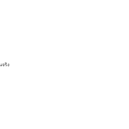
นจริง