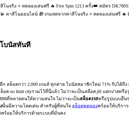
นจริง ⭐ ทดลองเล่นฟรี 🔥 Free Spin 1213 ครั้ง
👑 สมัคร DK780S
 💫 คาสิโนออนไลน์ 🎁 เกมสดจากคาสิโนจริง ⭐ ทดลองเล่นฟรี 🔥 Fre
บโบนัสทันที
สล็อตกว่า 2,000 เกมส์ ทุกค่าย โบนัสสมาชิกใหม่ 71% รับได้ถึง
 no limit cityรวมไว้ที่นี่แล้ว ไม่ว่าจะเป็น
สล็อต jili แตกง่าย
หรือร
888ที่หลายคนให้ความสนใจ ไม่ว่าจะเป็น
สล็อต168
หรือรูปแบบอื่น
ง
นั้นมีความโดดเด่น สำหรับผู้ที่สนใจ
สล็อตทดลอง
พร้อมให้บริการ
็พร้อมให้บริการด้วยระบบที่มั่นคง