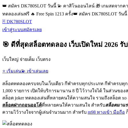
👑 สมัคร DK780SLOT วันนี้ 💫 คาสิโนออนไลน์ 🎁 เกมสดจากคาสิโ
ทดลองเล่นฟรี 🔥 Free Spin 1213 ครั้ง
👑 สมัคร DK780SLOT วันนี้
🃏 DK780SLOT
เข้าสู่ระบบ
สมัครเลย
🎯 ดีที่สุดสล็อตทดลอง เว็บเปิดใหม่ 2026 รั
เว็บใหญ่ จ่ายเต็ม เว็บตรง
⭐ เริ่มเล่น
💫 เข้าเล่นเลย
สล็อตทดลองครบจบในเว็บเดียว กีฬาครบทุกประเภท กีฬาครบทุกลีก 
1,000 รายการ เปิดให้บริการมานาน 8 ปี ไว้วางใจได้ ในส่วนของสล็อต
สล็อต joker ทดลองเล่นที่หลายคนให้ความสนใจ รวมถึงสล็อต xo 
สล็อตฝากถอนออโต้
ที่หลายคนให้ความสนใจ สำหรับ
สล็อตมาแร
ความไว้วางใจจากผู้เล่นจำนวนมาก สำหรับ
m98 ทางเข้า มือถือ
ก