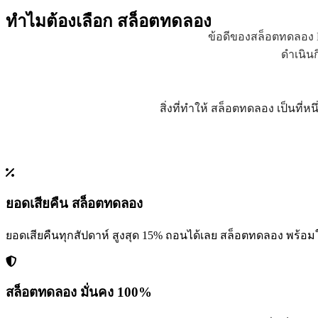
ทำไมต้องเลือก
สล็อตทดลอง
ข้อดีของสล็อตทดลอง Li
ดำเนินก
สิ่งที่ทำให้ สล็อตทดลอง เป็นที่
ยอดเสียคืน สล็อตทดลอง
ยอดเสียคืนทุกสัปดาห์ สูงสุด 15% ถอนได้เลย สล็อตทดลอง พร้อม
สล็อตทดลอง มั่นคง 100%