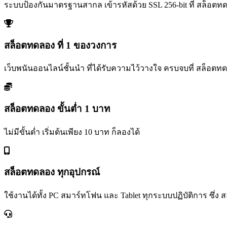
ระบบป้องกันมาตรฐานสากล เข้ารหัสด้วย SSL 256-bit ที่ สล็อตท
สล็อตทดลอง ที่ 1 ของวงการ
เว็บพนันออนไลน์ชั้นนำ ที่ได้รับความไว้วางใจ ครบจบที่ สล็อตท
สล็อตทดลอง ขั้นต่ำ 1 บาท
ไม่มีขั้นต่ำ เริ่มต้นเพียง 10 บาท ก็ลองได้
สล็อตทดลอง ทุกอุปกรณ์
ใช้งานได้ทั้ง PC สมาร์ทโฟน และ Tablet ทุกระบบปฏิบัติการ ซึ่ง ส