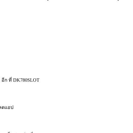
 อีก ที่ DK780SLOT
หลดแอป