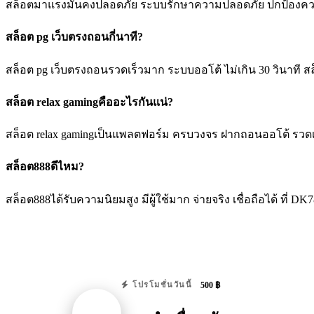
สล็อตมาแรงมั่นคงปลอดภัย ระบบรักษาความปลอดภัย ปกป้องควา
สล็อต pg เว็บตรงถอนกี่นาที?
สล็อต pg เว็บตรงถอนรวดเร็วมาก ระบบออโต้ ไม่เกิน 30 วินาที 
สล็อต relax gamingคืออะไรกันแน่?
สล็อต relax gamingเป็นแพลตฟอร์ม ครบวงจร ฝากถอนออโต้ รวดเ
สล็อต888ดีไหม?
สล็อต888ได้รับความนิยมสูง มีผู้ใช้มาก จ่ายจริง เชื่อถือได้ ที่ 
500 ฿
โปรโมชั่นวันนี้