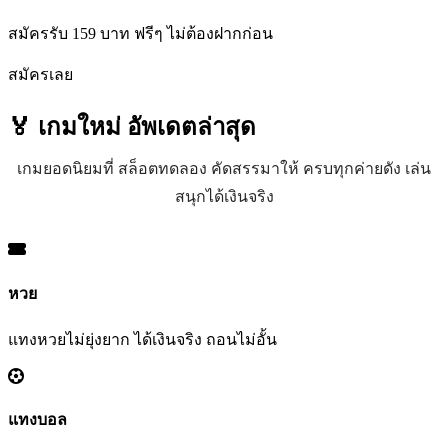
สมัครรับ 159 บาท ฟรีๆ ไม่ต้องฝากก่อน
สมัครเลย
🏅 เกมใหม่
อัพเดตล่าสุด
เกมยอดนิยมที่ สล็อตทดลอง คัดสรรมาให้ ครบทุกค่ายดัง เล่น
สนุกได้เงินจริง
หวย
แทงหวยไม่ยุ่งยาก ได้เงินจริง ถอนไม่อั้น
แทงบอล