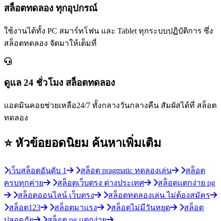
สล็อตทดลอง ทุกอุปกรณ์
ใช้งานได้ทั้ง PC สมาร์ทโฟน และ Tablet ทุกระบบปฏิบัติการ ซึ่ง
สล็อตทดลอง จัดมาให้เต็มที่
ดูแล 24 ชั่วโมง สล็อตทดลอง
แอดมินคอยช่วยเหลือ24/7 ทั้งกลางวันกลางคืน สัมผัสได้ที่ สล็อต
ทดลอง
⭐ หัวข้อยอดนิยม
ค้นหาเพิ่มเติม
เว็บสล็อตอันดับ 1
สล็อต pragmatic ทดลองเล่น
สล็อต
ครบทุกค่าย
สล็อตเว็บตรง ต่างประเทศ
สล็อตแตกง่าย pg
สล็อตออนไลน์ เว็บตรง
สล็อตทดลองเล่น ไม่ต้องสมัคร
สล็อต123
สล็อตมาแรง
สล็อตไม่มีวันหยุด
สล็อต
ปลอดภัย
สล็อต pg แตกง่าย