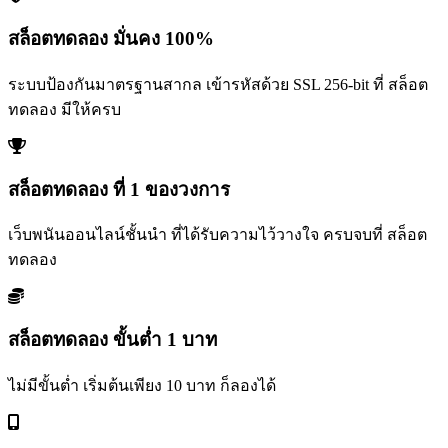
สล็อตทดลอง มั่นคง 100%
ระบบป้องกันมาตรฐานสากล เข้ารหัสด้วย SSL 256-bit ที่ สล็อต
ทดลอง มีให้ครบ
สล็อตทดลอง ที่ 1 ของวงการ
เว็บพนันออนไลน์ชั้นนำ ที่ได้รับความไว้วางใจ ครบจบที่ สล็อต
ทดลอง
สล็อตทดลอง ขั้นต่ำ 1 บาท
ไม่มีขั้นต่ำ เริ่มต้นเพียง 10 บาท ก็ลองได้