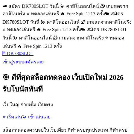
👑 สมัคร DK780SLOT วันนี้ 💫 คาสิโนออนไลน์ 🎁 เกมสดจาก
คาสิโนจริง ⭐ ทดลองเล่นฟรี 🔥 Free Spin 1213 ครั้ง
👑 สมัคร
DK780SLOT วันนี้ 💫 คาสิโนออนไลน์ 🎁 เกมสดจากคาสิโนจริง
⭐ ทดลองเล่นฟรี 🔥 Free Spin 1213 ครั้ง
👑 สมัคร DK780SLOT
วันนี้ 💫 คาสิโนออนไลน์ 🎁 เกมสดจากคาสิโนจริง ⭐ ทดลอง
เล่นฟรี 🔥 Free Spin 1213 ครั้ง
🃏 DK780SLOT
เข้าสู่ระบบ
สมัครเลย
🎯 ดีที่สุดสล็อตทดลอง เว็บเปิดใหม่ 2026
รับโบนัสทันที
เว็บใหญ่ จ่ายเต็ม เว็บตรง
⭐ เริ่มเล่น
💫 เข้าเล่นเลย
สล็อตทดลองครบจบในเว็บเดียว กีฬาครบทุกประเภท กีฬาครบ