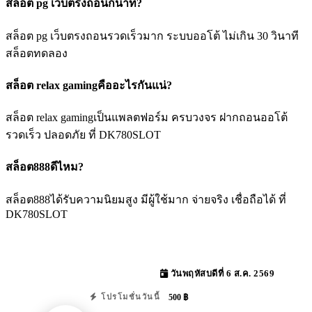
สล็อต pg เว็บตรงถอนกี่นาที?
สล็อต pg เว็บตรงถอนรวดเร็วมาก ระบบออโต้ ไม่เกิน 30 วินาที
สล็อตทดลอง
สล็อต relax gamingคืออะไรกันแน่?
สล็อต relax gamingเป็นแพลตฟอร์ม ครบวงจร ฝากถอนออโต้
รวดเร็ว ปลอดภัย ที่ DK780SLOT
สล็อต888ดีไหม?
สล็อต888ได้รับความนิยมสูง มีผู้ใช้มาก จ่ายจริง เชื่อถือได้ ที่
DK780SLOT
วันพฤหัสบดีที่ 6 ส.ค. 2569
500 ฿
โปรโมชั่นวันนี้